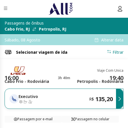
Passagens de ônibus
Cabo Frio, RJ
Petropolis, RJ
Alterar data
Sábado, 08 Agosto
Selecionar
viagem de ida
Filtrar
Viaje Com Unica
16:00
19:40
3h 40m
Cabo Frio - Rodoviária
Petropolis - Rodoviária
Executivo
135,20
R$
Passagem por e-mail
Passagem no celular