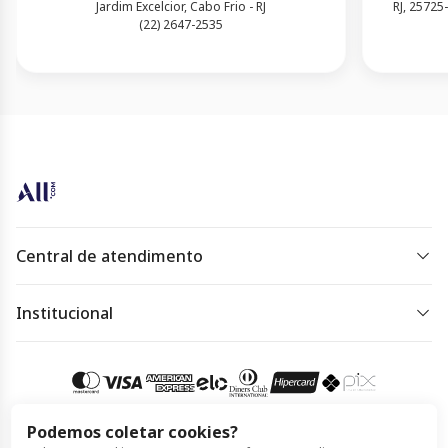
Jardim Excelcior, Cabo Frio - RJ
RJ, 25725
(22) 2647-2535
Central de atendimento
De segunda à sexta das 07 às 22h.
Sábado, domingo e feriado das 09h às 18h.
Institucional
Política de Privacidade
Acessar
atendimento
Política de Cookies
Termos de Uso
Podemos coletar cookies?