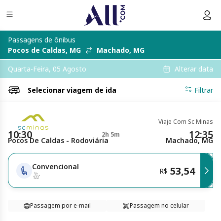
Passagens de ônibus
Pocos de Caldas, MG
Machado, MG
Alterar data
Quarta-Feira, 05 Agosto
Selecionar
viagem de ida
Filtrar
Viaje Com Sc Minas
10:30
12:35
2h 5m
Pocos De Caldas - Rodoviária
Machado, MG
Convencional
53,54
R$
Passagem por e-mail
Passagem no celular