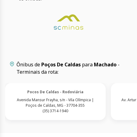
Ônibus de
Poços De Caldas
para
Machado
-
Terminais da rota:
Pocos De Caldas - Rodoviária
Avenida Mansur Frayha, s/n - Vila Olímpica |
Av. Artu
Poços de Caldas, MG - 37704-355
(35) 3714-1940