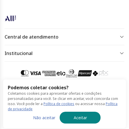
Central de atendimento
De segunda à sexta das 07 às 22h.
Sábado, domingo e feriado das 09h às 18h.
Institucional
Política de Privacidade
Acessar
atendimento
Política de Cookies
Termos de Uso
Podemos coletar cookies?
Coletamos cookies para apresentar ofertas e condições
Compra 100% segura
personalizadas para você. Se clicar em aceitar, você concorda com
isso. Você pode ler a
Política de cookies
ou acessar nossa
Política
de privacidade
© Accor feito por ClickBus 2026
Não aceitar
Aceitar
Política de Privacidade
Política de Cookies
Termos de Uso