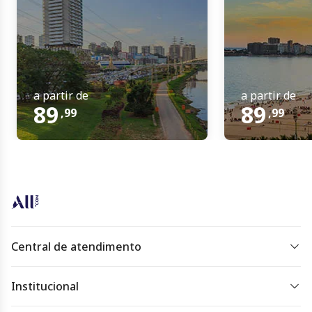
a partir de
a partir de
89
89
,
99
,
99
Central de atendimento
De segunda à sexta das 07 às 22h.
Sábado, domingo e feriado das 09h às 18h.
Institucional
Política de Privacidade