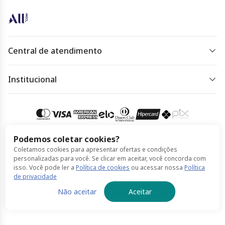
Central de atendimento
De segunda à sexta das 07 às 22h.
Sábado, domingo e feriado das 09h às 18h.
Institucional
Política de Privacidade
Acessar
atendimento
Política de Cookies
Termos de Uso
Podemos coletar cookies?
Coletamos cookies para apresentar ofertas e condições
Compra 100% segura
personalizadas para você. Se clicar em aceitar, você concorda com
isso. Você pode ler a
Política de cookies
ou acessar nossa
Política
de privacidade
© Accor feito por ClickBus 2026
Não aceitar
Aceitar
Política de Privacidade
Política de Cookies
Termos de Uso